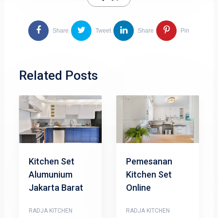
Share
Tweet
Share
Pin
Related Posts
Kitchen Set
Pemesanan
Alumunium
Kitchen Set
Jakarta Barat
Online
RADJA KITCHEN
RADJA KITCHEN